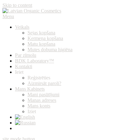
Skip to content
Menu
Latvian Organic Cosmetics
Latvijā ražota organiskā dūņu kosmētika, kvalitātes garantija, ātra
piegāde
Veikals
Sejas kopšana
Ķermeņa kopšana
Matu kopšana
Mutes dobuma higiēna
Par zīmolu
BDK Laboratory™
Kontakti
Ieiet
Reģistrēties
Aizmirsāt paroli?
Mans Kabinets
Mani pasūtījumi
Manas adreses
Mans konts
Iziet
site mode button