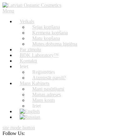
Skip
to
Menu
Latvian Organic Cosmetics
Latvijā ražota organiskā dūņu kosmētika, kvalitātes garantija, ātra pie
content
Veikals
Sejas kopšana
Ķermeņa kopšana
Matu kopšana
Mutes dobuma higiēna
Par zīmolu
BDK Laboratory™
Kontakti
Ieiet
Reģistrēties
Aizmirsāt paroli?
Mans Kabinets
Mani pasūtījumi
Manas adreses
Mans konts
Iziet
site mode button
Follow Us: