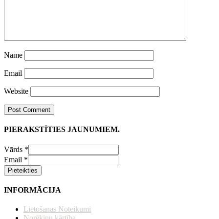
Name
Email
Website
PIERAKSTĪTIES JAUNUMIEM.
Vārds
*
Email
*
Pieteikties
INFORMĀCIJA
Lietošanas Noteikumi
Norēķinu kārtība