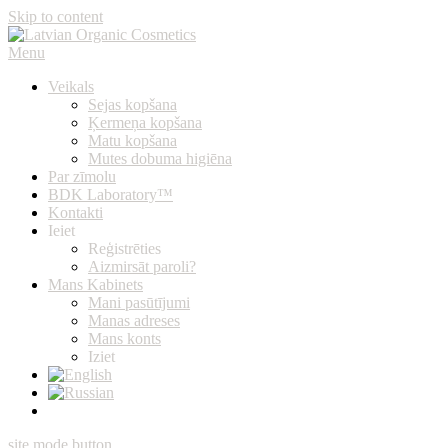
Skip to content
Menu
Latvian Organic Cosmetics
Latvijā ražota organiskā dūņu kosmētika, kvalitātes garantija, ātra
piegāde
Veikals
Sejas kopšana
Ķermeņa kopšana
Matu kopšana
Mutes dobuma higiēna
Par zīmolu
BDK Laboratory™
Kontakti
Ieiet
Reģistrēties
Aizmirsāt paroli?
Mans Kabinets
Mani pasūtījumi
Manas adreses
Mans konts
Iziet
site mode button