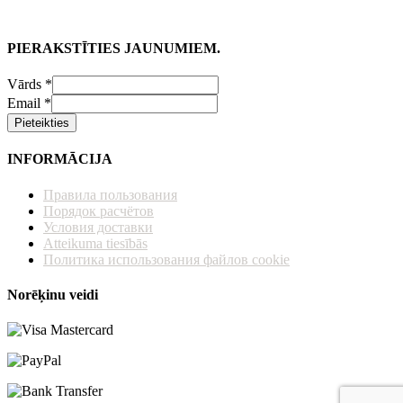
PIERAKSTĪTIES JAUNUMIEM.
Vārds
*
Email
*
Pieteikties
INFORMĀCIJA
Правила пользования
Порядок расчётов
Условия доставки
Atteikuma tiesībās
Политика использования файлов cookie
Norēķinu veidi