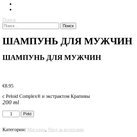
Поиск
Найти:
ШАМПУНЬ ДЛЯ МУЖЧИН
ШАМПУНЬ ДЛЯ МУЖЧИН
€
8.95
с Peloid Complex® и экстрактом Крапивы
200 ml
Количество
Pirkt
товара
ШАМПУНЬ
ДЛЯ
Категории:
Магазин
,
Уход за волосами
МУЖЧИН