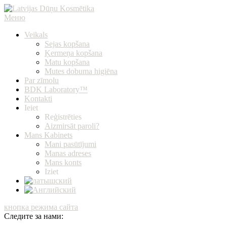
Перейти
к
Меню
Latvijas Dūņu Kosmētika
Latvijā ražota organiskā dūņu kosmētika, kvalitātes garantija, ātra
содержимому
piegāde
Veikals
Sejas kopšana
Ķermeņa kopšana
Matu kopšana
Mutes dobuma higiēna
Par zīmolu
BDK Laboratory™
Kontakti
Ieiet
Reģistrēties
Aizmirsāt paroli?
Mans Kabinets
Mani pasūtījumi
Manas adreses
Mans konts
Iziet
кнопка режима сайта
Следите за нами: